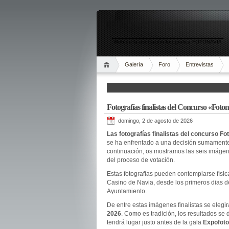
Web de la asociación fotográfica FOTONAVIA
Galería
Foro
Entrevistas
Fotografías finalistas del Concurso «Foto
domingo, 2 de agosto de 2026
Las fotografías finalistas del concurso F
se ha enfrentado a una decisión sumamente d
continuación, os mostramos las seis imágene
del proceso de votación.
Estas fotografías pueden contemplarse físic
Casino de Navia, desde los primeros dias de
Ayuntamiento.
De entre estas imágenes finalistas se elegi
2026
. Como es tradición, los resultados s
tendrá lugar justo antes de la gala
Expofoto