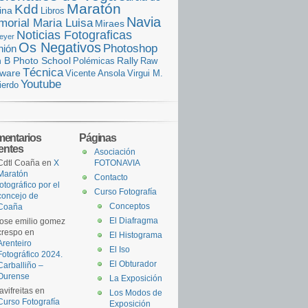
Maratón
Kdd
ina
Libros
Navia
orial Maria Luisa
Miraes
Noticias Fotograficas
eyer
Os Negativos
Photoshop
nión
n B Photo School
Rally
Polémicas
Raw
Técnica
tware
Vicente Ansola
Virgui M.
Youtube
ierdo
entarios
Páginas
ientes
Asociación
Cdtl Coaña
en
X
FOTONAVIA
Maratón
Contacto
fotográfico por el
Curso Fotografía
concejo de
Conceptos
Coaña
El Diafragma
jose emilio gomez
crespo
en
El Histograma
Arenteiro
El Iso
Fotográfico 2024.
El Obturador
Carballiño –
Ourense
La Exposición
javifreitas
en
Los Modos de
Curso Fotografía
Exposición