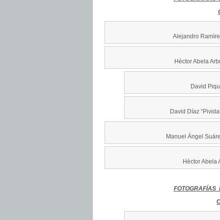
Alejandro Ramíre
Hèctor Abela Arb
David Piqu
David Díaz “Pivid
Manuel Ángel Suáre
Hèctor Abela 
FOTOGRAFÍAS 