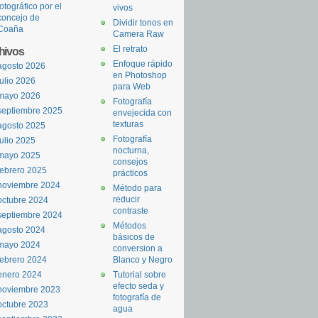
fotográfico por el
vivos
concejo de
Dividir tonos en
Coaña
Camera Raw
El retrato
hivos
Enfoque rápido
agosto 2026
en Photoshop
julio 2026
para Web
mayo 2026
Fotografía
septiembre 2025
envejecida con
texturas
agosto 2025
Fotografía
julio 2025
nocturna,
mayo 2025
consejos
febrero 2025
prácticos
noviembre 2024
Método para
reducir
octubre 2024
contraste
septiembre 2024
Métodos
agosto 2024
básicos de
mayo 2024
conversion a
febrero 2024
Blanco y Negro
enero 2024
Tutorial sobre
efecto seda y
noviembre 2023
fotografía de
octubre 2023
agua