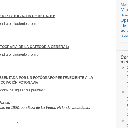
Mar
Mem
Niem
EJOR FOTOGRAFÍA DE RETRATO:
Opi
ndrá el siguiente premio:
Pla
Sof
Izqu
TOGRAFÍA DE LA CATEGORÍA GENERAL:
ndrá el siguiente premio:
Com
rec
ESENTADA POR UN FOTÓGRAFO PERTENECIENTE A LA
OCIACIÓN FOTONAVIA:
ndrá los siguientes premios:
Navia.
adas en 150€, gentileza de La Venta, vivienda vacacional.
-o-