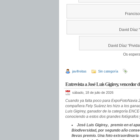
Francisc
David Díaz “
David Díaz “Pivid
Os esper
javifreitas
Sin categoría
Entrevista a José Luis Gigirey, vencedor
sábado, 18 de julio de 2026
Cuando ya falta poco para ExpoFotoNavia 20
compañera Fely Suárez les hizo a los gana
Luis Gigirey, ganador de la categoría ENCE-
conociendo a estos dos grandes fotógrafos 
José Luis Gigirey, premio en el ap
Biodiversidad, por segundo año conse
llevas premio. Una foto extraordinari