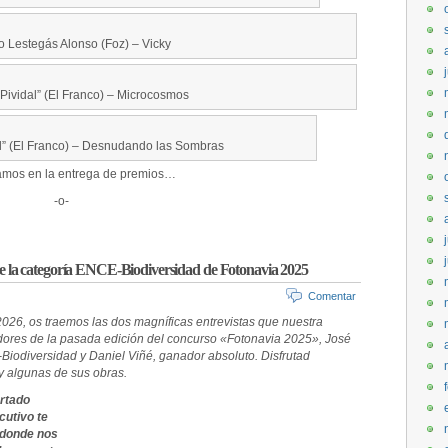
o Lestegás Alonso (Foz) – Vicky
Pividal” (El Franco) – Microcosmos
al” (El Franco) – Desnudando las Sombras
amos en la entrega de premios…
-o-
 de la categoría ENCE-Biodiversidad de Fotonavia 2025
Comentar
26, os traemos las dos magníficas entrevistas que nuestra
dores de la pasada edición del concurso «Fotonavia 2025», José
Biodiversidad y Daniel Viñé, ganador absoluto. Disfrutad
y algunas de sus obras.
artado
cutivo te
a donde nos