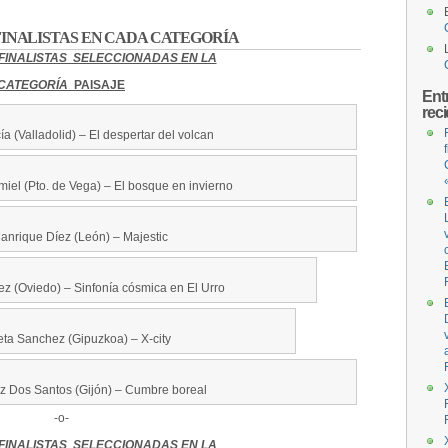
INALISTAS EN CADA CATEGORÍA
FINALISTAS SELECCIONADAS EN LA
CATEGORÍA
PAISAJE
Ent
rec
a (Valladolid) – El despertar del volcan
el (Pto. de Vega) – El bosque en invierno
anrique Díez (León) – Majestic
z (Oviedo) – Sinfonía cósmica en El Urro
aeta Sanchez (Gipuzkoa) – X-city
z Dos Santos (Gijón) – Cumbre boreal
-o-
FINALISTAS SELECCIONADAS EN LA