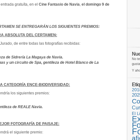
entrada gratuíta, en el
Cine Fantasio de Navia
,
el domingo 9 de
TAMEN SE ENTREGARÁN LOS SIGUIENTES PREMIOS:
A ABSOLUTA DEL CERTAMEN:
Jurado, de entre todas las fotografías recibidas:
Nue
za de Sidrería La Magaya de Navia.
No te
s y un circuito de Spa, gentileza de Hotel Blanco de La
gusta
Y aho
Eti
A CATEGORÍA ENCE-BIODIVERSIDAD:
201
ndría los siguientes premios:
202
Co
gentileza de REALE Navia.
Cur
El L
Ex
Fo
EJOR FOTOGRAFÍA DE PAISAJE:
F
ndrá el siguiente premio:
af