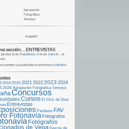
Agrupación
Fotográfica
Semeya
SYMART
va sección… ENTREVISTAS
 pierdas la de
Rupeltinsky
ni la de
JulioLM
... te
rán.
ra tambien ya publicada la entrevista a
Mikelino
quetas
2023
2021
2022
2024
8
2020
2019
5
2026
Agrupación Fotografica Semeya
Concursos
aña
Cursos
iosidades
El Click de Dora
Entrevistas
iceo
posiciones
FAV
Fantasio
ro Fotonavia
Fotografos
otonavia
Fotógrafos
icionados de Vega
Garcia de