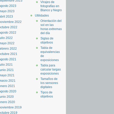
septiembre 2023
Virajes de
agosto 2023
fotografías en
Blanco y Negro
mayo 2023
Utilidades
abril 2023
Orientación del
noviembre 2022
sol en las
octubre 2022
horas extremas
agosto 2022
del día
julio 2022
Siglas de
objetivos
mayo 2022
Tabla de
febrero 2022
equivalencias
octubre 2021
de
agosto 2021
exposiciones
julio 2021
Tabla para
calcular largas
junio 2021
exposiciones
mayo 2021
Tamaños de
marzo 2021
los sensores
enero 2021
digitales
agosto 2020
Tipos de
objetivos
junio 2020
enero 2020
noviembre 2019
octubre 2019