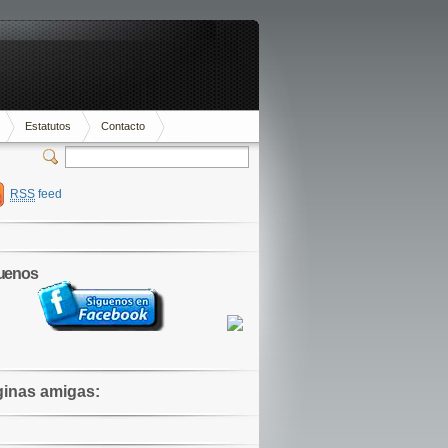
Estatutos
Contacto
acta con nosotros en fotonavia@gmail.com !!!!!
RSS
feed
uenos
inas amigas: