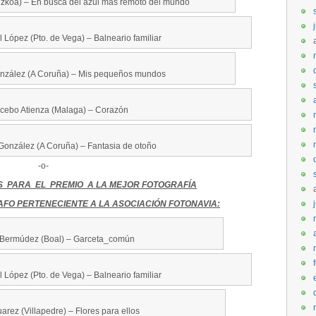
uzkoa) – En busca del azul mas remoto del mundo
 López (Pto. de Vega) – Balneario familiar
onzález (A Coruña) – Mis pequeños mundos
cebo Atienza (Malaga) – Corazón
 González (A Coruña) – Fantasia de otoño
-o-
S PARA EL PREMIO A LA MEJOR FOTOGRAFÍA
FO PERTENECIENTE A LA ASOCIACIÓN FOTONAVIA:
Bermúdez (Boal) – Garceta_común
 López (Pto. de Vega) – Balneario familiar
arez (Villapedre) – Flores para ellos