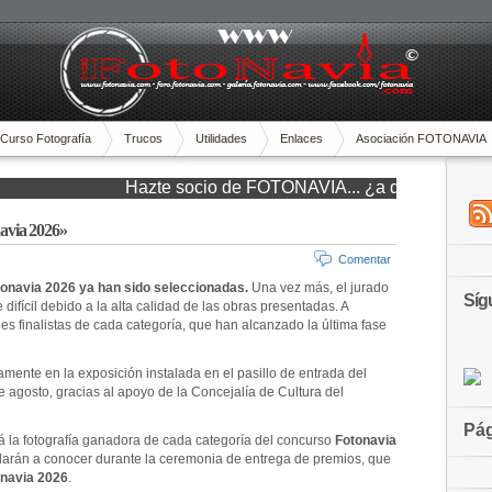
Curso Fotografía
Trucos
Utilidades
Enlaces
Asociación FOTONAVIA
Hazte socio de FOTONAVIA... ¿a que esperas?, cont
navia 2026»
Comentar
otonavia 2026 ya han sido seleccionadas.
Una vez más, el jurado
Síg
ifícil debido a la alta calidad de las obras presentadas. A
s finalistas de cada categoría, que han alcanzado la última fase
amente en la exposición instalada en el pasillo de entrada del
 agosto, gracias al apoyo de la Concejalía de Cultura del
Pág
rá la fotografía ganadora de cada categoría del concurso
Fotonavia
e darán a conocer durante la ceremonia de entrega de premios, que
navia 2026
.