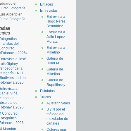
Edgardo
en
Enlaces
Curso Fotografía
Entrevistas
Luis Alberto
en
Entrevista a
Curso Fotografía
Hugo Pérez
Bermúdez
radas
ientes
Entrevista a
Julio López
Fotografías
Morata
finalistas del
Entrevista a
Concurso
Mikelino
«Fotonavia 2026»
Galería de
Entrevista a José
JulioLM
Luis Gigirey,
vencedor de la
Galería de
categoría ENCE-
Mikelino
Biodiversidad de
Galería de
Fotonavia 2025
Rupeltinsky
Entrevista a
Estatutos
Daniel Viñé,
Trucos
vencedor
absoluto de
Ajustar niveles
Fotonavia 2025
B y N por el
X Concurso
método del
Fotográfico
mezclador de
Fotonavia 2026
canales
XI Maratón
Colores mas