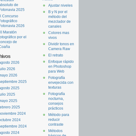
absoluto de
Ajustar niveles
Fotonavia 2025
B y N por el
X Concurso
método del
Fotográfico
mezclador de
Fotonavia 2026
canales
XI Maratón
Colores mas
fotográfico por el
vivos
concejo de
Dividir tonos en
Coaña
Camera Raw
El retrato
hivos
Enfoque rápido
agosto 2026
en Photoshop
julio 2026
para Web
mayo 2026
Fotografía
septiembre 2025
envejecida con
texturas
agosto 2025
Fotografía
julio 2025
nocturna,
mayo 2025
consejos
febrero 2025
prácticos
noviembre 2024
Método para
reducir
octubre 2024
contraste
septiembre 2024
Métodos
agosto 2024
básicos de