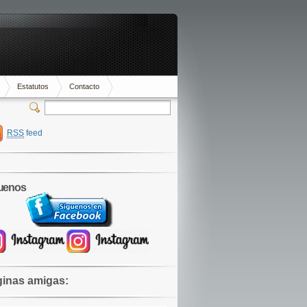
Estatutos
Contacto
RSS
feed
uenos
inas amigas: