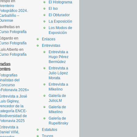
crespo
en
El Histograma
Arenteiro
El Iso
Fotográfico 2024.
El Obturador
Carballiño –
Ourense
La Exposición
javifreitas
en
Los Modos de
Curso Fotografía
Exposición
Edgardo
en
Enlaces
Curso Fotografía
Entrevistas
Luis Alberto
en
Entrevista a
Curso Fotografía
Hugo Pérez
Bermúdez
radas
ientes
Entrevista a
Julio López
Fotografías
Morata
finalistas del
Entrevista a
Concurso
Mikelino
«Fotonavia 2026»
Galería de
Entrevista a José
JulioLM
Luis Gigirey,
vencedor de la
Galería de
categoría ENCE-
Mikelino
Biodiversidad de
Galería de
Fotonavia 2025
Rupeltinsky
Entrevista a
Estatutos
Daniel Viñé,
Trucos
vencedor