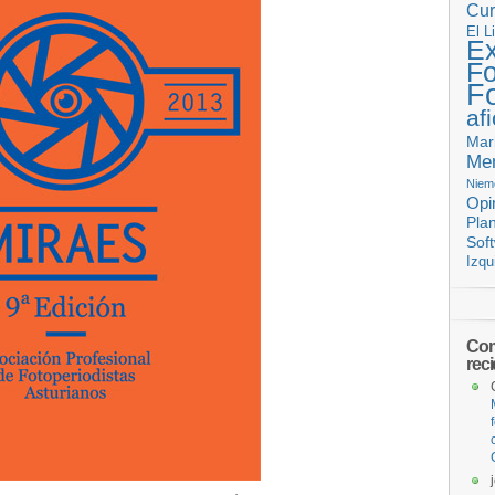
Cur
El L
Ex
Fo
F
af
Mar
Mem
Niem
Opi
Pla
Sof
Izqu
Com
rec