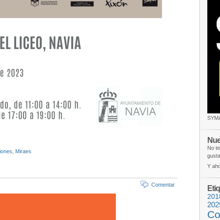
SYM
Nue
No te
iones
,
Miraes
gusta
Y aho
Comentar
Eti
201
202
Co