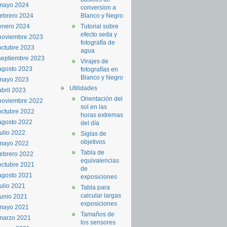
mayo 2024
conversion a
febrero 2024
Blanco y Negro
enero 2024
Tutorial sobre
efecto seda y
noviembre 2023
fotografía de
octubre 2023
agua
septiembre 2023
Virajes de
agosto 2023
fotografías en
Blanco y Negro
mayo 2023
Utilidades
abril 2023
Orientación del
noviembre 2022
sol en las
octubre 2022
horas extremas
agosto 2022
del día
julio 2022
Siglas de
objetivos
mayo 2022
Tabla de
febrero 2022
equivalencias
octubre 2021
de
agosto 2021
exposiciones
julio 2021
Tabla para
calcular largas
junio 2021
exposiciones
mayo 2021
Tamaños de
marzo 2021
los sensores