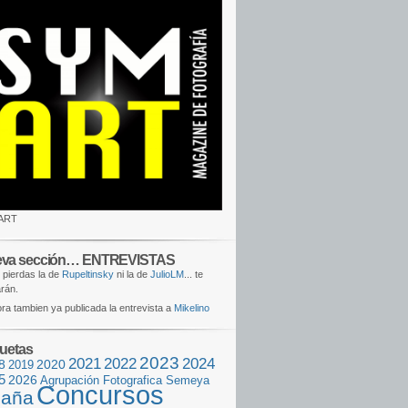
ART
va sección… ENTREVISTAS
 pierdas la de
Rupeltinsky
ni la de
JulioLM
... te
rán.
ra tambien ya publicada la entrevista a
Mikelino
quetas
2023
2021
2022
2024
8
2020
2019
5
2026
Agrupación Fotografica Semeya
Concursos
aña