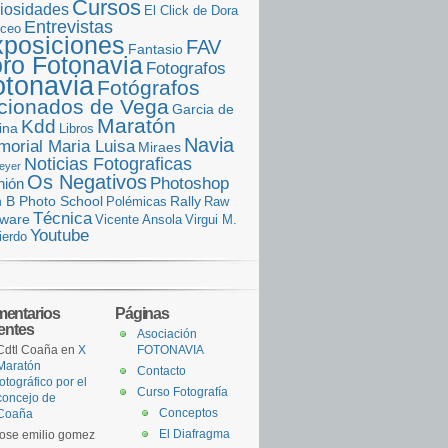
Cursos
iosidades
El Click de Dora
Entrevistas
iceo
posiciones
FAV
Fantasio
ro Fotonavia
Fotografos
otonavia
Fotógrafos
icionados de Vega
Garcia de
Maratón
Kdd
ina
Libros
Navia
orial Maria Luisa
Miraes
Noticias Fotograficas
eyer
Os Negativos
Photoshop
nión
n B Photo School
Rally
Polémicas
Raw
Técnica
tware
Vicente Ansola
Virgui M.
Youtube
ierdo
entarios
Páginas
ientes
Asociación
Cdtl Coaña
en
X
FOTONAVIA
Maratón
Contacto
fotográfico por el
Curso Fotografía
concejo de
Conceptos
Coaña
El Diafragma
jose emilio gomez