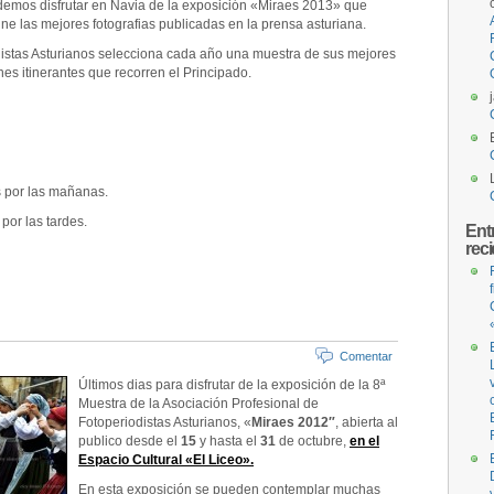
demos disfrutar en Navia de la exposición «Miraes 2013» que
une las mejores fotografias publicadas en la prensa asturiana.
distas Asturianos selecciona cada año una muestra de sus mejores
es itinerantes que recorren el Principado.
 por las mañanas.
or las tardes.
Ent
rec
Comentar
Últimos dias para disfrutar de la exposición de la 8ª
Muestra de la Asociación Profesional de
Fotoperiodistas Asturianos, «
Miraes 2012″
, abierta al
publico desde el
15
y hasta el
31
de octubre,
en el
Espacio Cultural «El Liceo».
En esta exposición se pueden contemplar muchas