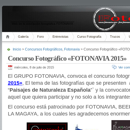
Web de la asociación fotográfica FOTONAVIA
Galería
Foro
Entrevistas
Curso Fotografía
Trucos
Inicio
>
Concursos Fotográficos
,
Fotonavia
> Concurso Fotográfico «FOT
Concurso Fotográfico «FOTONAVIA 2015»
miércoles, 8 de julio de 2015
Ver com
El GRUPO FOTONAVIA, convoca el concurso fotogr
2015»
, El tema de las fotografías que se presenten
“
Paisajes de Naturaleza Española
”` y la convocato
aquel que quiera participar y no solo a los integrant
El concurso está patrocinado por FOTONAVIA, BE
LA MAGAYA, a los cuales les agradecemos enorme