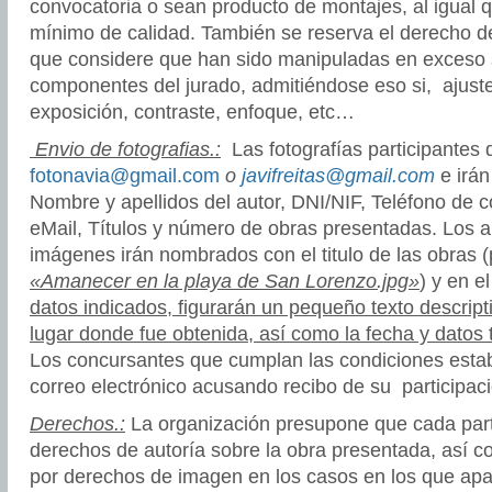
convocatoria o sean producto de montajes, al igual 
mínimo de calidad. También se reserva el derecho d
que considere que han sido manipuladas en exceso se
componentes del jurado, admitiéndose eso si, ajust
exposición, contraste, enfoque, etc…
Envio de fotografias.:
Las fotografías participantes 
fotonavia@gmail.com
o
javifreitas@gmail.com
e irá
Nombre y apellidos del autor, DNI/NIF, Teléfono de c
eMail, Títulos y número de obras presentadas. Los a
imágenes irán nombrados con el titulo de las obras (
«Amanecer en la playa de San Lorenzo.jpg»
) y en e
datos indicados, figurarán un pequeño texto descripti
lugar donde fue obtenida, así como la fecha y datos
Los concursantes que cumplan las condiciones establ
correo electrónico acusando recibo de su participaci
Derechos.:
La organización presupone que cada part
derechos de autoría sobre la obra presentada, así c
por derechos de imagen en los casos en los que ap