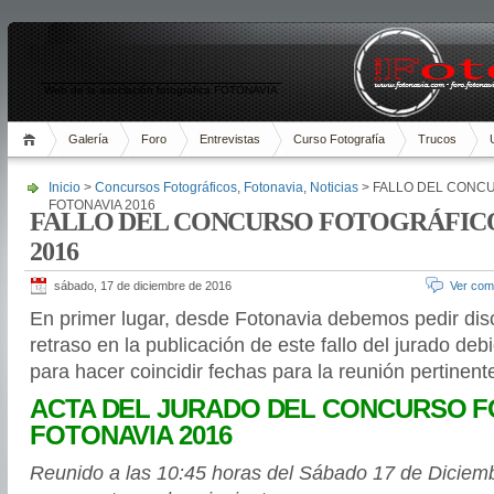
Web de la asociación fotográfica FOTONAVIA
Galería
Foro
Entrevistas
Curso Fotografía
Trucos
Inicio
>
Concursos Fotográficos
,
Fotonavia
,
Noticias
> FALLO DEL CONC
FOTONAVIA 2016
FALLO DEL CONCURSO FOTOGRÁFIC
2016
sábado, 17 de diciembre de 2016
Ver com
En primer lugar, desde Fotonavia debemos pedir disc
retraso en la publicación de este fallo del jurado debi
para hacer coincidir fechas para la reunión pertinent
ACTA DEL JURADO DEL CONCURSO 
FOTONAVIA 2016
Reunido a las 10:45 horas del Sábado 17 de Diciemb