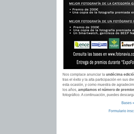
Nos complace anunciar la
undécima edició
tras el éxito y la alta participación en sus
esta ocasión, y como muestra de agradecimie
los años,
ampliamos el número de premio
fotográfico. A continuación, puedes descarga
Bases 
Formulario ins