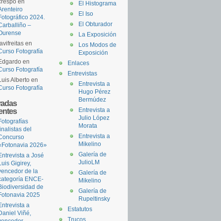
crespo
en
El Histograma
Arenteiro
El Iso
Fotográfico 2024.
El Obturador
Carballiño –
Ourense
La Exposición
javifreitas
en
Los Modos de
Curso Fotografía
Exposición
Edgardo
en
Enlaces
Curso Fotografía
Entrevistas
Luis Alberto
en
Entrevista a
Curso Fotografía
Hugo Pérez
Bermúdez
radas
ientes
Entrevista a
Julio López
Fotografías
Morata
finalistas del
Entrevista a
Concurso
Mikelino
«Fotonavia 2026»
Galería de
Entrevista a José
JulioLM
Luis Gigirey,
vencedor de la
Galería de
categoría ENCE-
Mikelino
Biodiversidad de
Galería de
Fotonavia 2025
Rupeltinsky
Entrevista a
Estatutos
Daniel Viñé,
Trucos
vencedor