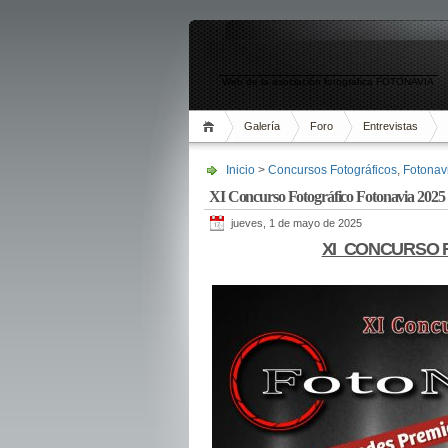
Web de la asociación fotográfica FOTONAVIA
Galería
Foro
Entrevistas
Inicio
>
Concursos Fotográficos
,
Fotonav
XI Concurso Fotográfico Fotonavia 2025
jueves, 1 de mayo de 2025
XI CONCURSO 