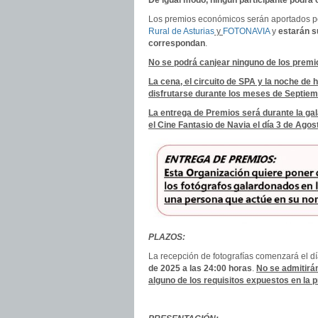
De igual modo, ningún participante podrá
Los premios económicos serán aportados 
Rural de Asturias
y
FOTONAVIA
y
estarán s
correspondan
.
No se podrá canjear ninguno de los premio
La cena, el circuito de SPA y la noche de
disfrutarse durante los meses de Septie
La entrega de Premios será durante la g
el Cine Fantasio de Navia el día 3 de Agost
PLAZOS:
La recepción de fotografías comenzará el d
de 2025 a las 24:00 horas
.
No se admitirán
alguno de los requisitos expuestos en la 