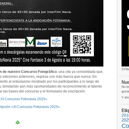
SYM
n de nuestro Concurso Fotográfico
, una cita ya consolidada que,
 diez ediciones anteriores, regresa con más fuerza que nunca. En
Nue
nto al entusiasmo mostrado por los participantes a lo largo de
s
, brindando aún más oportunidades de reconocimiento al talento
No te
r las bases del concurso y el formulario de inscripción.
gusta
Y aho
«XI Concurso Fotonavia 2025»
cripción «XI Concurso Fotonavia 2025»
Eti
201
202
-0-
Co