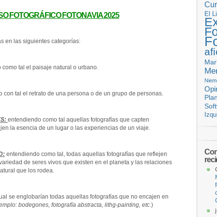
Cur
El L
O FOTOGRÁFICO FOTONAVIA 2025
Ex
Fo
F
s en las siguientes categorías:
af
Mar
como tal el paisaje natural o urbano.
Mem
Niem
Opi
 con tal el retrato de una persona o de un grupo de personas.
Pla
Sof
Izqu
ES:
entendiendo como tal aquellas fotografías que capten
jen la esencia de un lugar o las experiencias de un viaje.
Com
D:
entendiendo como tal, todas aquellas fotografías que reflejen
rec
variedad de seres vivos que existen en el planeta y las relaciones
atural que los rodea.
ual se englobarían todas aquellas fotografías que no encajen en
emplo:
bodegones, fotografía abstracta, lithg-painting, etc
.)