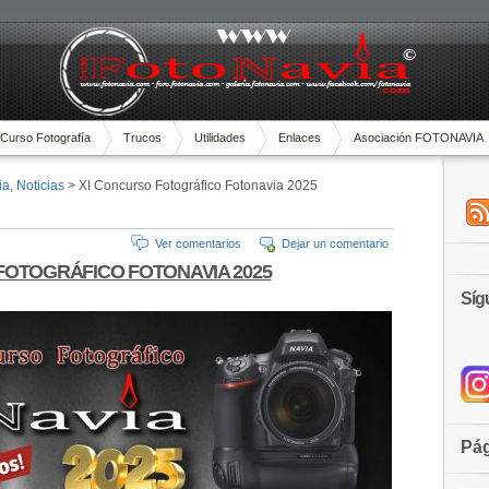
Curso Fotografía
Trucos
Utilidades
Enlaces
Asociación FOTONAVIA
ia
,
Noticias
> XI Concurso Fotográfico Fotonavia 2025
Ver comentarios
Dejar un comentario
FOTOGRÁFICO FOTONAVIA 2025
Síg
Pág