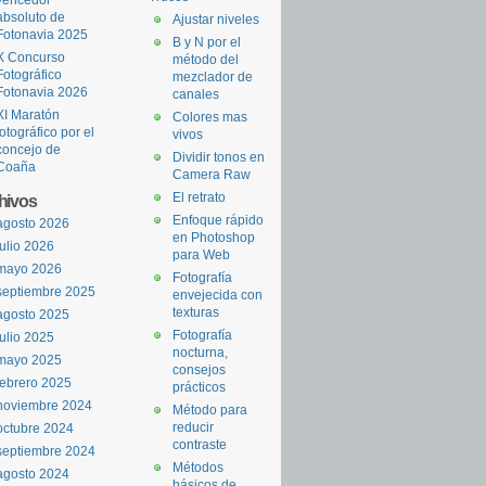
absoluto de
Ajustar niveles
Fotonavia 2025
B y N por el
X Concurso
método del
Fotográfico
mezclador de
Fotonavia 2026
canales
XI Maratón
Colores mas
fotográfico por el
vivos
concejo de
Dividir tonos en
Coaña
Camera Raw
El retrato
hivos
Enfoque rápido
agosto 2026
en Photoshop
julio 2026
para Web
mayo 2026
Fotografía
septiembre 2025
envejecida con
texturas
agosto 2025
Fotografía
julio 2025
nocturna,
mayo 2025
consejos
febrero 2025
prácticos
noviembre 2024
Método para
reducir
octubre 2024
contraste
septiembre 2024
Métodos
agosto 2024
básicos de