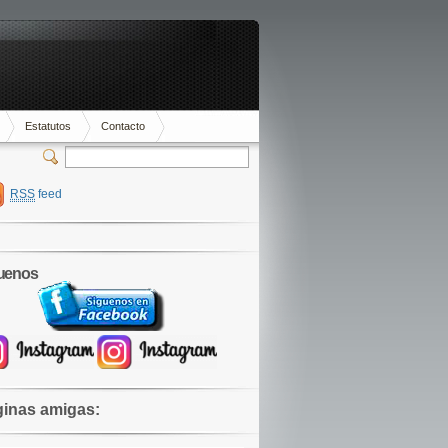
Estatutos
Contacto
RSS
feed
uenos
inas amigas: