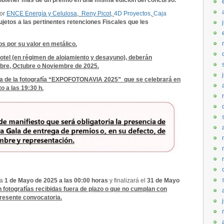
 obtener más de un premio en una misma edición del concurso.
por
ENCE Energía y Celulosa
,
Reny Picot
,
4D Proyectos
,
Caja
ujetos a las pertinentes retenciones Fiscales que les
s por su valor en metálico.
 hotel (en régimen de alojamiento y desayuno), deberán
mbre, Octubre o Noviembre de 2025.
ala de la fotografía “EXPOFOTONAVIA 2025” que se celebrará en
o a las 19:30 h.
ía
1 de Mayo de 2025 a las 00:00 horas
y finalizará el
31 de Mayo
 fotografías recibidas fuera de plazo o que no cumplan con
presente convocatoria.