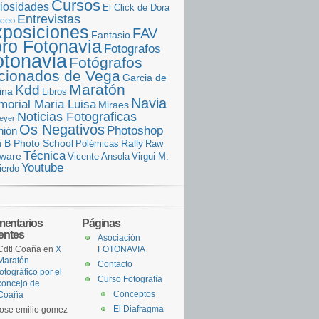
Cursos
iosidades
El Click de Dora
Entrevistas
iceo
posiciones
FAV
Fantasio
ro Fotonavia
Fotografos
otonavia
Fotógrafos
icionados de Vega
Garcia de
Maratón
Kdd
ina
Libros
Navia
orial Maria Luisa
Miraes
Noticias Fotograficas
eyer
Os Negativos
Photoshop
nión
n B Photo School
Rally
Polémicas
Raw
Técnica
tware
Vicente Ansola
Virgui M.
Youtube
ierdo
entarios
Páginas
ientes
Asociación
Cdtl Coaña
en
X
FOTONAVIA
Maratón
Contacto
fotográfico por el
Curso Fotografía
concejo de
Conceptos
Coaña
El Diafragma
jose emilio gomez