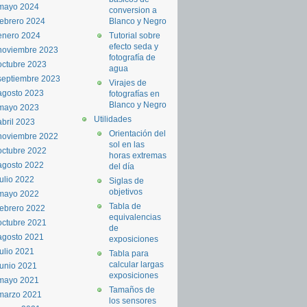
mayo 2024
conversion a
febrero 2024
Blanco y Negro
enero 2024
Tutorial sobre
efecto seda y
noviembre 2023
fotografía de
octubre 2023
agua
septiembre 2023
Virajes de
agosto 2023
fotografías en
Blanco y Negro
mayo 2023
Utilidades
abril 2023
Orientación del
noviembre 2022
sol en las
octubre 2022
horas extremas
agosto 2022
del día
julio 2022
Siglas de
objetivos
mayo 2022
Tabla de
febrero 2022
equivalencias
octubre 2021
de
agosto 2021
exposiciones
julio 2021
Tabla para
calcular largas
junio 2021
exposiciones
mayo 2021
Tamaños de
marzo 2021
los sensores