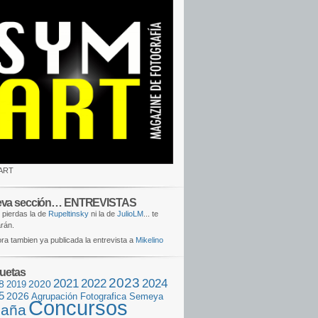
ART
va sección… ENTREVISTAS
 pierdas la de
Rupeltinsky
ni la de
JulioLM
... te
rán.
ra tambien ya publicada la entrevista a
Mikelino
quetas
2023
2021
2022
2024
8
2020
2019
5
2026
Agrupación Fotografica Semeya
Concursos
aña