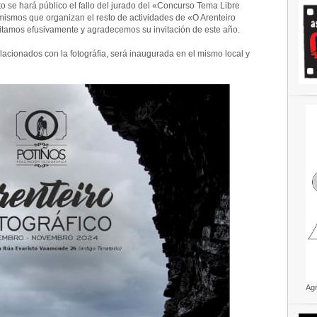
o se hará público el fallo del jurado del «Concurso Tema Libre
mismos que organizan el resto de actividades de «O Arenteiro
citamos efusivamente y agradecemos su invitación de este año.
acionados con la fotográfia, será inaugurada en el mismo local y
Ag