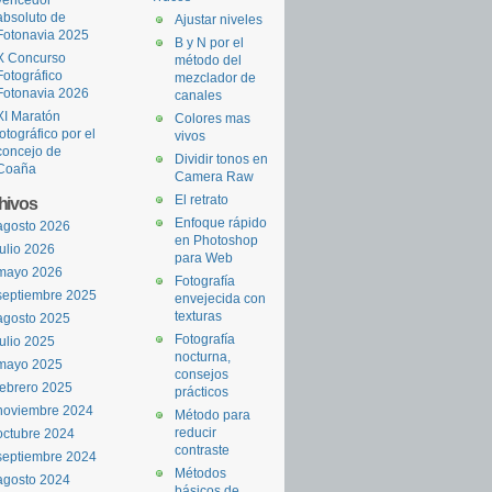
absoluto de
Ajustar niveles
Fotonavia 2025
B y N por el
X Concurso
método del
Fotográfico
mezclador de
Fotonavia 2026
canales
XI Maratón
Colores mas
fotográfico por el
vivos
concejo de
Dividir tonos en
Coaña
Camera Raw
El retrato
hivos
Enfoque rápido
agosto 2026
en Photoshop
julio 2026
para Web
mayo 2026
Fotografía
septiembre 2025
envejecida con
texturas
agosto 2025
Fotografía
julio 2025
nocturna,
mayo 2025
consejos
febrero 2025
prácticos
noviembre 2024
Método para
reducir
octubre 2024
contraste
septiembre 2024
Métodos
agosto 2024
básicos de