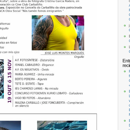
Ent
rec