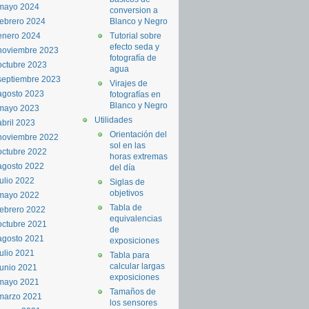
mayo 2024
conversion a
febrero 2024
Blanco y Negro
enero 2024
Tutorial sobre
efecto seda y
noviembre 2023
fotografía de
octubre 2023
agua
septiembre 2023
Virajes de
agosto 2023
fotografías en
Blanco y Negro
mayo 2023
Utilidades
abril 2023
Orientación del
noviembre 2022
sol en las
octubre 2022
horas extremas
agosto 2022
del día
julio 2022
Siglas de
objetivos
mayo 2022
Tabla de
febrero 2022
equivalencias
octubre 2021
de
agosto 2021
exposiciones
julio 2021
Tabla para
calcular largas
junio 2021
exposiciones
mayo 2021
Tamaños de
marzo 2021
los sensores