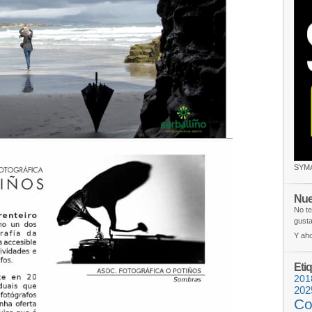
SYM
Nue
No te
gusta
Y aho
Eti
201
202
Co