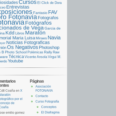
Cursos
iosidades
El Click de Dora
Entrevistas
iceo
posiciones
FAV
Fantasio
ro Fotonavia
Fotografos
otonavia
Fotógrafos
icionados de Vega
Garcia de
Maratón
Kdd
ina
Libros
Navia
orial Maria Luisa
Miraes
Noticias Fotograficas
eyer
Os Negativos
Photoshop
nión
n B Photo School
Rally
Polémicas
Raw
Técnica
tware
Vicente Ansola
Virgui M.
Youtube
ierdo
entarios
Páginas
ientes
Asociación
Cdtl Coaña
en
X
FOTONAVIA
Maratón
Contacto
fotográfico por el
Curso Fotografía
concejo de
Conceptos
Coaña
El Diafragma
jose emilio gomez