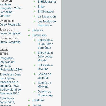
crespo
en
El Histograma
Arenteiro
El Iso
Fotográfico 2024.
El Obturador
Carballiño –
Ourense
La Exposición
javifreitas
en
Los Modos de
Curso Fotografía
Exposición
Edgardo
en
Enlaces
Curso Fotografía
Entrevistas
Luis Alberto
en
Entrevista a
Curso Fotografía
Hugo Pérez
Bermúdez
radas
ientes
Entrevista a
Julio López
Fotografías
Morata
finalistas del
Entrevista a
Concurso
Mikelino
«Fotonavia 2026»
Galería de
Entrevista a José
JulioLM
Luis Gigirey,
vencedor de la
Galería de
categoría ENCE-
Mikelino
Biodiversidad de
Galería de
Fotonavia 2025
Rupeltinsky
Entrevista a
Estatutos
Daniel Viñé,
Trucos
vencedor