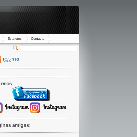
Estatutos
Contacto
RSS
feed
uenos
inas amigas: