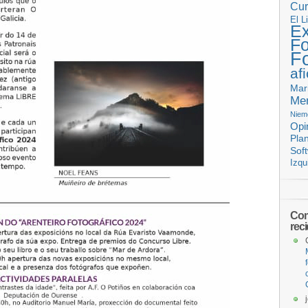
Cur
El L
Ex
Fo
F
af
Mar
Mem
Niem
Opi
Pla
Sof
Izqu
Com
rec