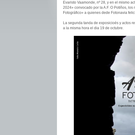
Evaristo Vaamonde, nº 28, y en el mismo act
2024» convocado por la A.F. O Potiños, los 
Fotográfico» a quienes dede Fotonavia feli
La segunda tanda de exposicioés y actos rel
a la misma hora el dia 19 de octubre.