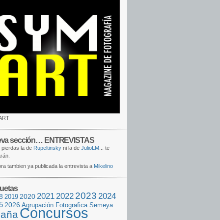
ART
va sección… ENTREVISTAS
 pierdas la de
Rupeltinsky
ni la de
JulioLM
... te
rán.
ra tambien ya publicada la entrevista a
Mikelino
quetas
2023
2021
2022
2024
8
2020
2019
5
2026
Agrupación Fotografica Semeya
Concursos
aña