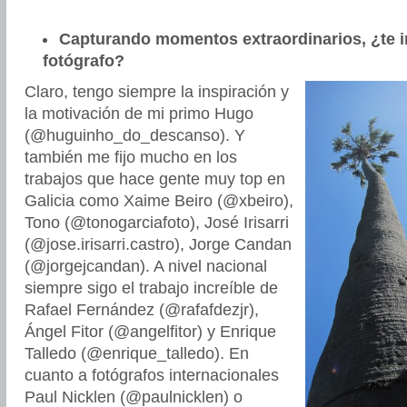
Capturando momentos extraordinarios, ¿te i
fotógrafo?
Claro, tengo siempre la inspiración y
la motivación de mi primo Hugo
(@huguinho_do_descanso). Y
también me fijo mucho en los
trabajos que hace gente muy top en
Galicia como Xaime Beiro (@xbeiro),
Tono (@tonogarciafoto), José Irisarri
(@jose.irisarri.castro), Jorge Candan
(@jorgejcandan). A nivel nacional
siempre sigo el trabajo increíble de
Rafael Fernández (@rafafdezjr),
Ángel Fitor (@angelfitor) y Enrique
Talledo (@enrique_talledo). En
cuanto a fotógrafos internacionales
Paul Nicklen (@paulnicklen) o